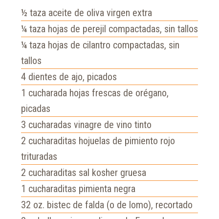
½
taza
aceite de oliva virgen extra
¼
taza
hojas de perejil compactadas, sin tallos
¼
taza
hojas de cilantro compactadas, sin
tallos
4
dientes de ajo, picados
1
cucharada
hojas frescas de orégano,
picadas
3
cucharadas
vinagre de vino tinto
2
cucharaditas
hojuelas de pimiento rojo
trituradas
2
cucharaditas
sal kosher gruesa
1
cucharaditas
pimienta negra
32
oz.
bistec de falda (o de lomo), recortado