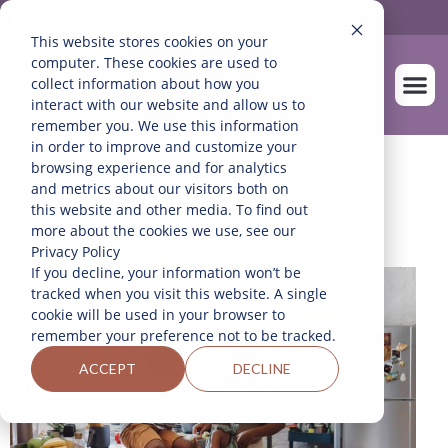
This website stores cookies on your
computer. These cookies are used to
collect information about how you
interact with our website and allow us to
remember you. We use this information
in order to improve and customize your
SOBRE NOS
NUESTROS A
browsing experience and for analytics
Home
>
Blog
and metrics about our visitors both on
LA ALEGRÍA DE QUE LOS
this website and other media. To find out
NIÑOS COCINEN EN VERANO
more about the cookies we use, see our
Privacy Policy
If you decline, your information won’t be
tracked when you visit this website. A single
cookie will be used in your browser to
remember your preference not to be tracked.
ACCEPT
DECLINE