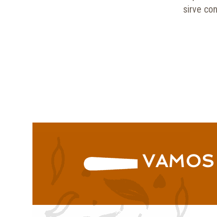
sirve co
COMPRA AHORA
VAMOS