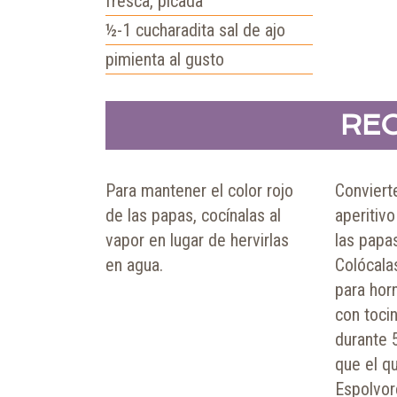
fresca, picada
½-1
cucharadita
sal de ajo
pimienta al gusto
REC
Para mantener el color rojo
Conviert
de las papas, cocínalas al
aperitivo
vapor en lugar de hervirlas
las papa
en agua.
Colócala
para hor
con toci
durante 
que el qu
Espolvor