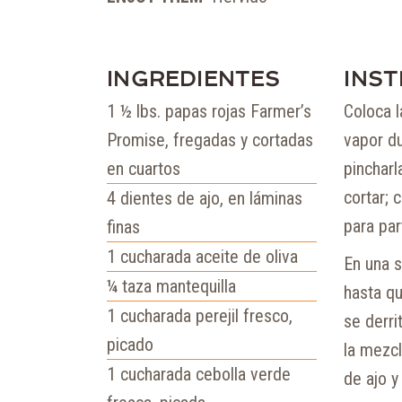
INGREDIENTES
INS
1 ½
lbs.
papas rojas Farmer’s
Coloca l
Promise, fregadas y cortadas
vapor du
en cuartos
pincharl
cortar; 
4
dientes de ajo, en láminas
para part
finas
1
cucharada
aceite de oliva
En una s
¼
taza
mantequilla
hasta qu
1
cucharada
perejil fresco,
se derri
picado
la mezcl
1
cucharada
cebolla verde
de ajo y