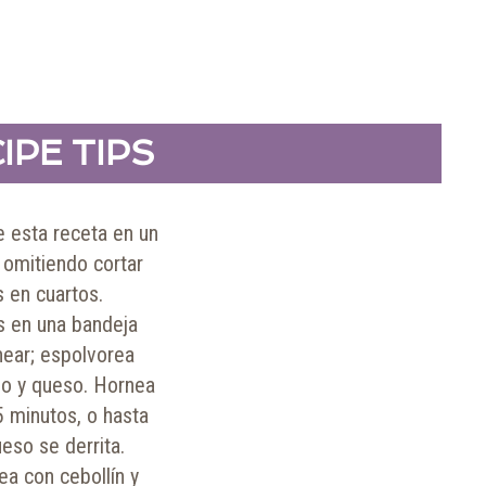
IPE TIPS
e esta receta en un
 omitiendo cortar
s en cuartos.
s en una bandeja
near; espolvorea
no y queso. Hornea
5 minutos, o hasta
eso se derrita.
ea con cebollín y