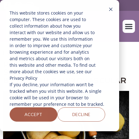
This website stores cookies on your
computer. These cookies are used to
collect information about how you
interact with our website and allow us to
remember you. We use this information
in order to improve and customize your
SOBRE NOS
NUESTROS A
browsing experience and for analytics
Home
>
Blog
and metrics about our visitors both on
PATATAS CARDIO-
this website and other media. To find out
SALUDABLES PARA EL
more about the cookies we use, see our
Privacy Policy
BIENESTAR CARDIOVASCULAR
If you decline, your information won’t be
tracked when you visit this website. A single
cookie will be used in your browser to
remember your preference not to be tracked.
ACCEPT
DECLINE